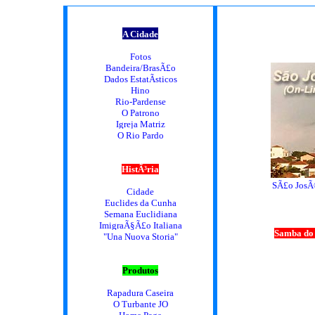
A Cidade
Fotos
Bandeira/BrasÃ£o
Dados EstatÃ­sticos
Hino
Rio-Pardense
O Patrono
Igreja Matriz
O Rio Pardo
HistÃ³ria
SÃ£o JosÃ
Cidade
Euclides da Cunha
Semana Euclidiana
ImigraÃ§Ã£o Italiana
Samba do 
"Una Nuova Storia"
Produtos
Rapadura Caseira
O Turbante JO