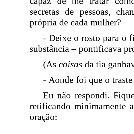
capaz de me tratar como 
secretas de pessoas, cha
própria de cada mulher?
-
Deixe o rosto para o 
substância – pontificava pr
(As
coisas
da tia ganhav
-
Aonde foi que o traste
Eu não respondi. Fique
retificando minimamente a
oração: