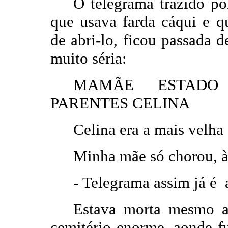
O telegrama trazido po
que usava farda cáqui e q
de abri-lo, ficou passada 
muito séria:
MAMÃE ESTADO
PARENTES CELINA
Celina era a mais velha 
Minha mãe só chorou, à
-
Telegrama assim já é 
Estava morta mesmo a 
cemitério enorme, aonde fu